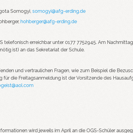
gota Somogyi,
somogyi@afg-erding.de
ohberger,
hohberger@afg-erding.de
GS telefonisch erreichbar unter 0177 7752945. Am Nachmittag 
ötig ist) an das Sekretariat der Schule.
ifenden und vertraulichen Fragen, wie zum Beispiel die Bezus
g für die Freitagsanmeldung ist der Vorsitzende des Hausauf
ogeist@aol.com
nformationen wird jeweils im April an die OGS-Schüler ausg